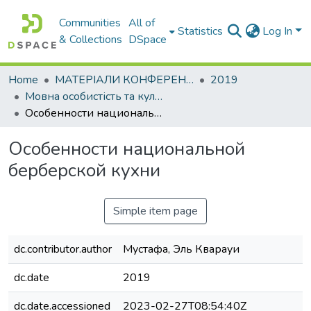
Communities
All of
Statistics
Log In
& Collections
DSpace
Home
МАТЕРІАЛИ КОНФЕРЕНЦІЙ
2019
Мовна особистість та культура у сучасному інформаційному просторі
Особенности национальной берберской кухни
Особенности национальной
берберской кухни
Simple item page
dc.contributor.author
Мустафа, Эль Кварауи
dc.date
2019
dc.date.accessioned
2023-02-27T08:54:40Z