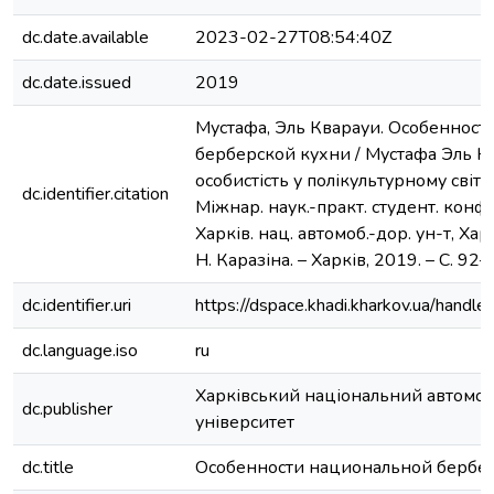
dc.date.available
2023-02-27T08:54:40Z
dc.date.issued
2019
Мустафа, Эль Кварауи. Особеннос
берберской кухни / Мустафа Эль К
особистість у полікультурному світі :
dc.identifier.citation
Міжнар. наук.-практ. студент. конф., 
Харків. нац. автомоб.-дор. ун-т, Харкі
Н. Каразіна. – Харків, 2019. – С. 92–
dc.identifier.uri
https://dspace.khadi.kharkov.ua/han
dc.language.iso
ru
Харківський національний автомо
dc.publisher
університет
dc.title
Особенности национальной бербе