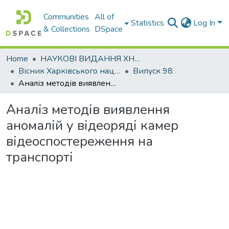
Communities
All of
Statistics
Log In
& Collections
DSpace
Home
НАУКОВІ ВИДАННЯ ХНАДУ
Вісник Харківського національного автомобільно-дорожнього університету / Вестник Харьковского национального автомобильно-дорожного университета
Випуск 98
Аналіз методів виявлення аномалій у відеоряді камер відеоспостереження на транспорті
Аналіз методів виявлення
аномалій у відеоряді камер
відеоспостереження на
транспорті