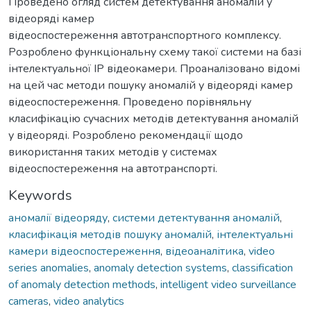
Проведено огляд систем детектування аномалій у
відеоряді камер
відеоспостереження автотранспортного комплексу.
Розроблено функціональну схему такої системи на базі
інтелектуальної IP відеокамери. Проаналізовано відомі
на цей час методи пошуку аномалій у відеоряді камер
відеоспостереження. Проведено порівняльну
класифікацію сучасних методів детектування аномалій
у відеоряді. Розроблено рекомендації щодо
використання таких методів у системах
відеоспостереження на автотранспорті.
Keywords
аномалії відеоряду
,
системи детектування аномалій
,
класифікація методів пошуку аномалій
,
інтелектуальні
камери відеоспостереження
,
відеоаналітика
,
video
series anomalies
,
anomaly detection systems
,
classification
of anomaly detection methods
,
intelligent video surveillance
cameras
,
video analytics