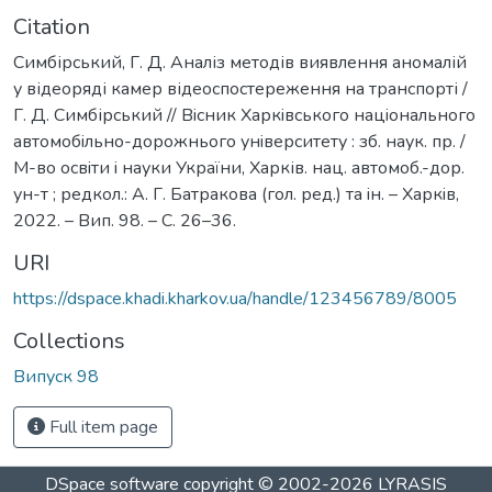
Citation
Симбірський, Г. Д. Аналіз методів виявлення аномалій
у відеоряді камер відеоспостереження на транспорті /
Г. Д. Симбірський // Вiсник Харкiвського нацiонального
автомобiльно-дорожнього унiверситету : зб. наук. пр. /
М-во освiти i науки України, Харків. нац. автомоб.-дор.
ун-т ; редкол.: А. Г. Батракова (гол. ред.) та iн. – Харкiв,
2022. – Вип. 98. – С. 26–36.
URI
https://dspace.khadi.kharkov.ua/handle/123456789/8005
Collections
Випуск 98
Full item page
DSpace software
copyright © 2002-2026
LYRASIS