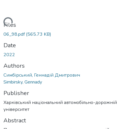
oading...
Files
06_98.pdf
(565.73 KB)
Date
2022
Authors
Симбірський, Геннадій Дмитрович
Simbirsky, Gennady
Publisher
Харківський національний автомобільно-дорожній
університет
Abstract