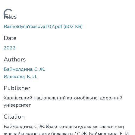
Loading...
Files
BaimoldynaYliasova107.pdf
(802 KB)
Date
2022
Authors
Баймолдина, С. Ж.
Ильясова, К. И.
Publisher
Харківський національний автомобільно-дорожній
університет
Citation
Баймолдина, С. Ж. Қазақстандағы құрылыс саласының
жағдайы жəне даму болашағы / С. Ж. Баймолдина, К. И.