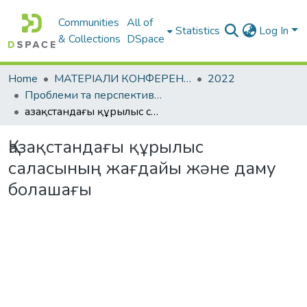
Communities
All of
Statistics
Log In
& Collections
DSpace
Home
МАТЕРІАЛИ КОНФЕРЕНЦІЙ
2022
Проблеми та перспективи розвитку підприємництва
Қазақстандағы құрылыс саласының жағдайы жəне даму болашағы
Қазақстандағы құрылыс
саласының жағдайы жəне даму
болашағы