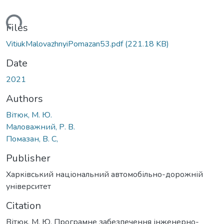
Loading...
Files
VitiukMalovazhnyiPomazan53.pdf
(221.18 KB)
Date
2021
Authors
Вітюк, М. Ю.
Маловажний, Р. В.
Помазан, В. С,
Publisher
Харківський національний автомобільно-дорожній
університет
Citation
Вітюк, М. Ю. Програмне забезпечення інженерно-