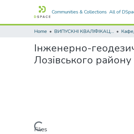
Communities & Collections
All of DSpa
Home
ВИПУСКНІ КВАЛІФІКАЦІЙНІ РОБОТИ
Інженерно-геодезич
Лозівського району 
Loading...
Files