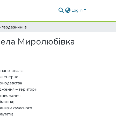
Log In
Інженерно-геодезичні вишукування території села Миролюбівка Лозівського району Харківської області
села Миролюбівка
нано: аналіз
нженерно-
конодавства
дження – території
 виконання
імання;
анням сучасного
льтатів