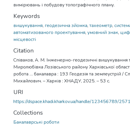
вимірювань і побудову топографічного плану.
Keywords
вишукування
,
геодезична зйомка
,
тахеометр
,
систем
автоматизованого проектування
,
умовний знак
,
циф
місцевості
Citation
Співаков, А. М. Інженерно-геодезичні вишукування т
Миролюбівка Лозівського району Харківської області
робота … бакалавра : 193 Геодезія та землеустрій / 
Михайлович. – Харків : ХНАДУ, 2025. – 53 с.
URI
https://dspace.khadi.kharkov.ua/handle/123456789/257
Collections
Бакалаврські роботи