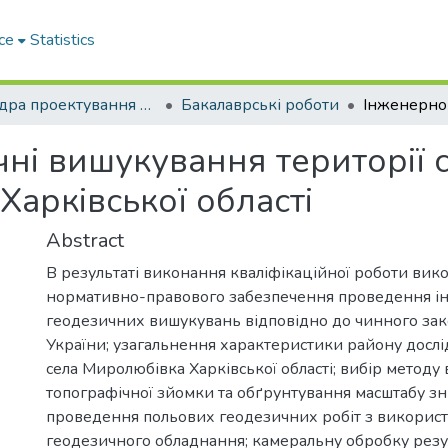
ce
Statistics
Кафедра проектування доріг, геодезії і землеустрою
Бакалаврські роботи
ні вишукування території 
Харківської області
Abstract
В результаті виконання кваліфікаційної роботи вико
нормативно-правового забезпечення проведення і
геодезичних вишукувань відповідно до чинного за
України; узагальнення характеристики району дослі
села Миролюбівка Харківської області; вибір методу
топографічної зйомки та обґрунтування масштабу зн
проведення польових геодезичних робіт з використ
геодезичного обладнання; камеральну обробку резу