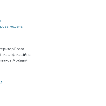
а
рова модель
ериторії села
 : кваліфікаційна
Співаков Аркадій
19