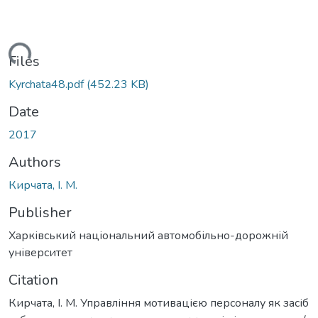
Loading...
Files
Kyrchata48.pdf
(452.23 KB)
Date
2017
Authors
Кирчата, І. М.
Publisher
Харківський національний автомобільно-дорожній
університет
Citation
Кирчата, І. М. Управління мотивацією персоналу як засіб