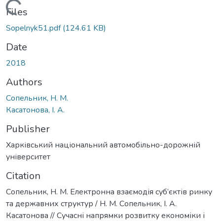
Loading...
Files
Sopelnyk51.pdf
(124.61 KB)
Date
2018
Authors
Сопельник, Н. М.
Касатонова, І. А.
Publisher
Харківський національний автомобільно-дорожній
університет
Citation
Сопельник, Н. М. Електронна взаємодія суб’єктів ринку
та державних структур / Н. М. Сопельник, І. А.
Касатонова // Сучасні напрямки розвитку економіки і