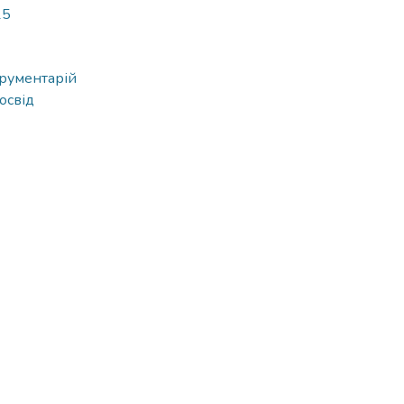
15
трументарій
освід