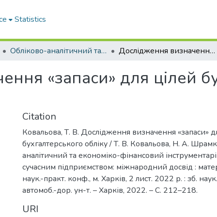
ce
Statistics
Обліково-аналітичний та економіко-фінансовий інструментарій управління сучасним підприємством: міжнародний досвід
Дослідження визначення «запаси» для цілей бухгалтерського обліку
ення «запаси» для цілей б
Citation
Ковальова, Т. В. Дослідження визначення «запаси» д
бухгалтерського обліку / Т. В. Ковальова, Н. А. Шрамк
аналітичний та економіко-фінансовий інструментарі
сучасним підприємством: міжнародний досвід : матер
наук.-практ. конф., м. Харків, 2 лист. 2022 р. : зб. наук.
автомоб.-дор. ун-т. – Харків, 2022. – С. 212–218.
URI