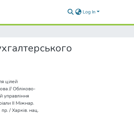
Log In
ухгалтерського
ля цілей
ова // Обліково-
й управління
іали ІІ Міжнар.
 пр. / Харків. нац.