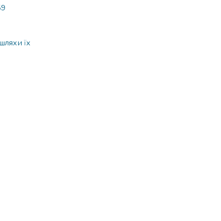
59
шляхи їх