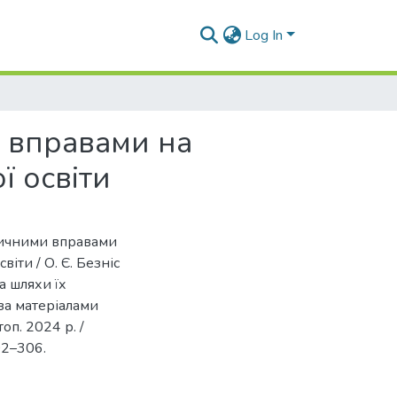
Log In
и вправами на
ї освіти
ізичними вправами
іти / О. Є. Безніс
а шляхи їх
 за матеріалами
оп. 2024 р. /
302–306.