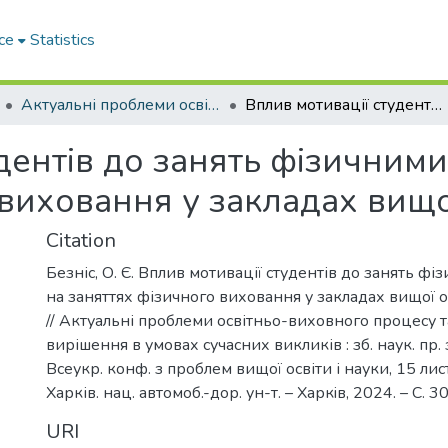
ce
Statistics
Актуальні проблеми освітньо-виховного процесу та шляхи їх вирішення в умовах сучасних викликів
Вплив мотивації студентів до занять фізичними вправами на заняттях фізичного виховання у закладах вищої освіти
дентів до занять фізичним
виховання у закладах вищо
Citation
Безніс, О. Є. Вплив мотивації студентів до занять ф
на заняттях фізичного виховання у закладах вищої осв
// Актуальні проблеми освітньо-виховного процесу т
вирішення в умовах сучасних викликів : зб. наук. пр.
Всеукр. конф. з проблем вищої освіти і науки, 15 лист
Харків. нац. автомоб.-дор. ун-т. – Харкiв, 2024. – С. 
URI