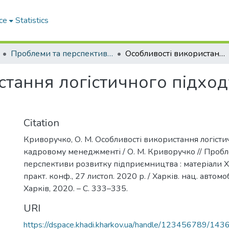
ce
Statistics
Проблеми та перспективи розвитку підприємництва
Особливості використання логістичного підходу в кадровому менеджменті
стання логістичного підход
Citation
Криворучко, О. М. Особливості використання логісти
кадровому менеджменті / О. М. Криворучко // Пробл
перспективи розвитку підприємництва : матеріали X
практ. конф., 27 листоп. 2020 р. / Харків. нац. автомоб
Харків, 2020. – С. 333–335.
URI
https://dspace.khadi.kharkov.ua/handle/123456789/143