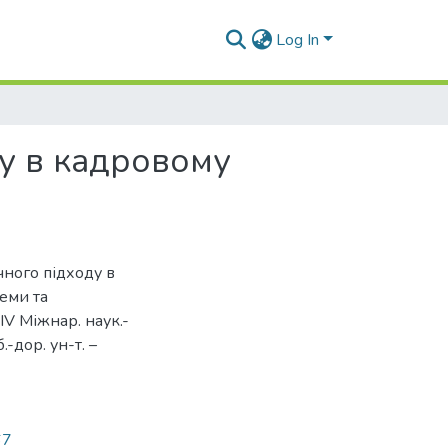
Log In
у в кадровому
чного підходу в
еми та
IV Міжнар. наук.-
.-дор. ун-т. –
67