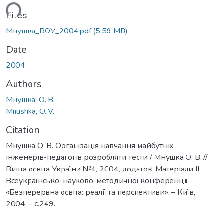
ading...
Files
Мнушка_ВОУ_2004.pdf
(5.59 MB)
Date
2004
Authors
Мнушка, О. В.
Mnushka, O. V.
Citation
Мнушка О. В. Організація навчання майбутніх
інженерів-педагогів розробляти тести / Мнушка О. В. //
Вища освіта України №4, 2004, додаток. Матеріали ІІ
Всеукраїнської науково-методичної конференції
«Безперервна освіта: реалії та перспективи». – Київ,
2004. – с.249.