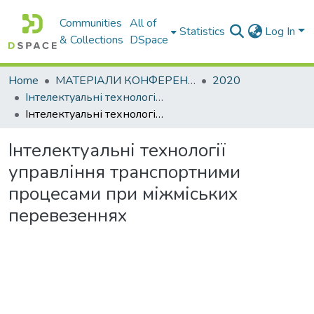
Communities
All of
Statistics
Log In
& Collections
DSpace
Home
МАТЕРІАЛИ КОНФЕРЕНЦІЙ
2020
Інтелектуальні технології управління транспортними процесами. Секція: Інтелектуальні технології управління транспортними процесами
Інтелектуальні технології управління транспортними процесами при міжміських перевезеннях
Інтелектуальні технології
управління транспортними
процесами при міжміських
перевезеннях