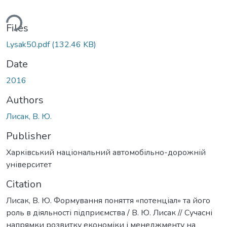
ding...
Files
Lysak50.pdf
(132.46 KB)
Date
2016
Authors
Лисак, В. Ю.
Publisher
Харківський національний автомобільно-дорожній
університет
Citation
Лисак, В. Ю. Формування поняття «потенціал» та його
роль в діяльності підприємства / В. Ю. Лисак // Сучасні
напрямки розвитку економіки і менеджменту на