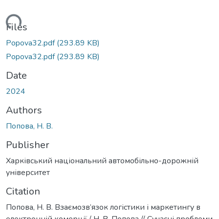
Loading...
Files
Popova32.pdf
(293.89 KB)
Popova32.pdf
(293.89 KB)
Date
2024
Authors
Попова, Н. В.
Publisher
Харківський національний автомобільно-дорожній
університет
Citation
Попова, Н. В. Взаємозв’язок логістики і маркетингу в
електронній комерції / Н. В. Попова // Cучасні проблеми