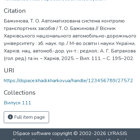
Citation
Бажинова, Т. О. Автоматизована система контролю
транспортних засобів / Т. О. Бажинова // Вісник
Харківського національного автомобільно-дорожнього
університету : зб. наук. пр. / М-во освiти i науки України,
Харків. нац. автомоб.-дор. ун-т ; редкол.: А. Г. Батракова
(гол. ред.) та iн. – Харкiв, 2025. – Вип. 111. – С. 195–202.
URI
https://dspace.khadi.kharkov.ua/handle/123456789/27572
Collections
Випуск 111
Full item page
DSpace software
copyright © 2002-2026
LYRASIS