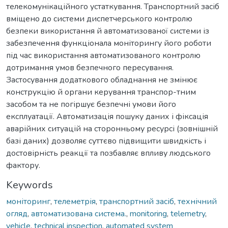
телекомунікаційного устаткування. Транспортний засіб
вміщено до системи диспетчерського контролю
безпеки використання й автоматизованої системи із
забезпечення функціонала моніторингу його роботи
під час використання автоматизованого контролю
дотримання умов безпечного пересування.
Застосування додаткового обладнання не змінює
конструкцію й органи керування транспор-тним
засобом та не погіршує безпечні умови його
експлуатації. Автоматизація пошуку даних і фіксація
аварійних ситуацій на сторонньому ресурсі (зовнішній
базі даних) дозволяє суттєво підвищити швидкість і
достовірність реакції та позбавляє впливу людського
фактору.
Keywords
моніторинг
,
телеметрія
,
транспортний засіб
,
технічний
огляд
,
автоматизована система.
,
monitoring
,
telemetry
,
vehicle
,
technical inspection
,
automated system