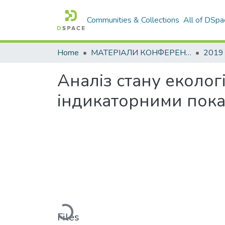
Communities & Collections
All of DSpa
Home
МАТЕРІАЛИ КОНФЕРЕНЦІЙ
2019
Аналіз стану еколог
індикаторними пок
Loading...
Files