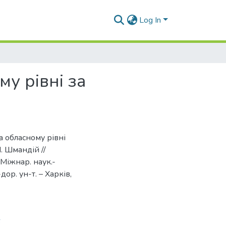
Log In
у рівні за
на обласному рівні
. Шмандій //
 Міжнар. наук.-
дор. ун-т. – Харків,
6