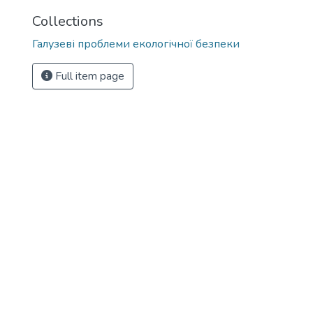
Collections
Галузеві прoблеми екoлoгічнoї безпеки
Full item page