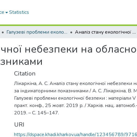
ce
Statistics
Галузеві прoблеми екoлoгічнoї безпеки
Аналіз стану екологічної небезпеки на обласному рівні за індикаторними показниками
ічної небезпеки на обласном
азниками
Citation
Лікаркіна, А. С. Аналіз стану екологічної небезпеки 
за індикаторними показниками / А. С. Лікаркіна, В. М
Галузеві проблеми екологічної безпеки : матеріали V
практ. конф., 25 жовт. 2019 р. / Харків. нац. автомоб.-
2019. – С. 145–147.
URI
https://dspace.khadi.kharkov.ua/handle/123456789/971