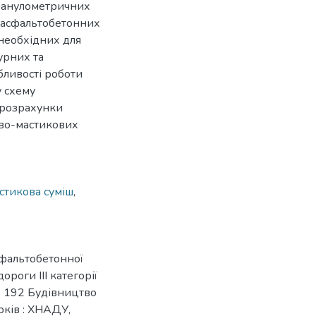
гранулометричних
 асфальтобетонних
 необхідних для
урних та
бливості роботи
у схему
 розрахунки
ево-мастикових
тикова суміш
,
сфальтобетонної
роги ІІІ категорії
 : 192 Будівництво
рків : ХНАДУ,