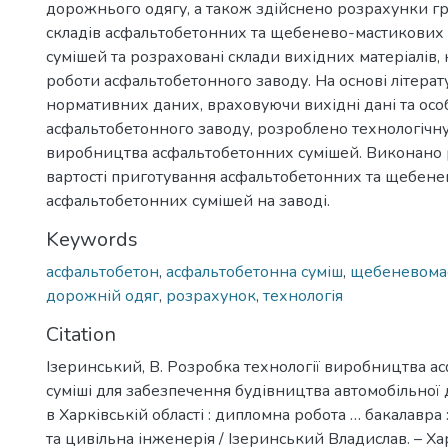
дорожнього одягу, а також здійснено розрахунки 
складів асфальтобетонних та щебенево-мастикових
сумішей та розраховані склади вихідних матеріалів,
роботи асфальтобетонного заводу. На основі літерат
нормативних даних, враховуючи вихідні дані та осо
асфальтобетонного заводу, розроблено технологічн
виробництва асфальтобетонних сумішей. Виконано
вартості приготування асфальтобетонних та щебен
асфальтобетонних сумішей на заводі.
Keywords
асфальтобетон
,
асфальтобетонна суміш
,
щебеневомас
дорожній одяг
,
розрахунок
,
технологія
Citation
Ізеринський, В. Розробка технології виробництва а
суміші для забезпечення будівництва автомобільної до
в Харківській області : дипломна робота … бакалавра
та цивільна інженерія / Ізеринський Владислав. – Ха