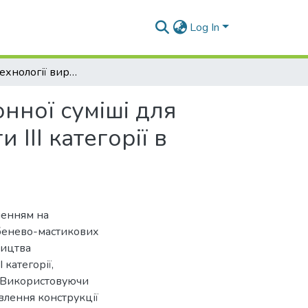
Log In
Розробка технології виробництва асфальтобетонної суміші для забезпечення будівництва автомобільної дороги ІІІ категорії в Харківській області
нної суміші для
ІІІ категорії в
вленням на
бенево-мастикових
ництва
 категорії,
і. Використовуючи
овлення конструкції