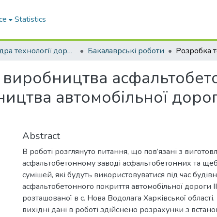
ce
Statistics
Кафедра технології дорожньо-будівельних матеріалів
Бакалаврські роботи
ї виробництва асфальтобето
ицтва автомобільної дороги 
Abstract
В роботі розглянуто питання, що пов’язані з вигото
асфальтобетонному заводі асфальтобетонних та ще
сумішей, які будуть використовуватися під час будів
асфальтобетонного покриття автомобільної дороги IІІ
розташованої в с. Нова Водолага Харківської област
вихідні дані в роботі здійснено розрахунки з встан