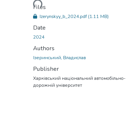
Loading...
Files
Izerynskyy_b_2024.pdf
(1.11 MB)
Date
2024
Authors
Ізеринський, Владислав
Publisher
Харківський національний автомобільно-
дорожній університет