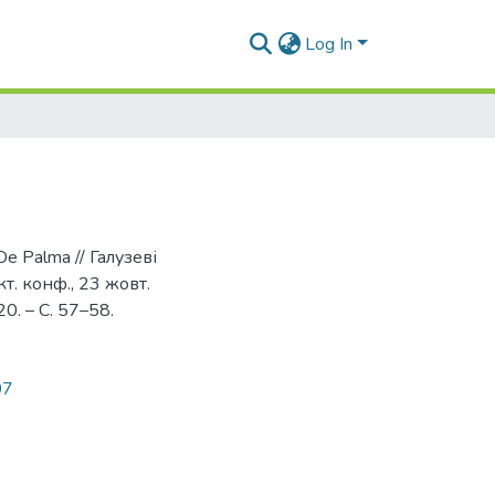
Log In
 De Palma // Галузеві
т. конф., 23 жовт.
20. – С. 57–58.
07