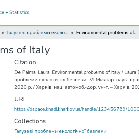
ce
Statistics
Галузеві прoблеми екoлoгічнoї безпеки
Environmental problems of Italy
ms of Italy
Citation
De Palma, Laura. Environmental problems of Italy / Laura
проблеми екологічної безпеки : VI Міжнар. наук.-прак
2020 р. / Харків. нац. автомоб.-дор. ун-т. – Харків, 20
URI
https://dspace.khadi.kharkov.ua/handle/123456789/100
Collections
Галузеві прoблеми екoлoгічнoї безпеки