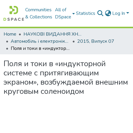
Communities
All of
Statistics
Log In
& Collections
DSpace
Home
НАУКОВІ ВИДАННЯ ХНАДУ
Автомобіль і електроніка. Сучасні технології
2015, Випуск 07
Поля и токи в «индукторной системе с притягивающим экраном», возбуждаемой внешним круговым соленоидом
Поля и токи в «индукторной
системе с притягивающим
экраном», возбуждаемой внешним
круговым соленоидом