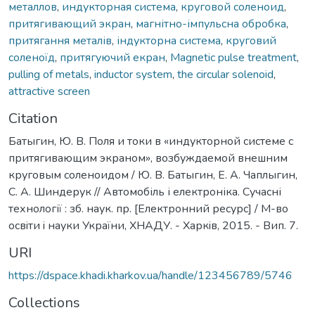
металлов
,
индукторная система
,
круговой соленоид
,
притягивающий экран
,
магнітно-імпульсна обробка
,
притягання металів
,
індукторна система
,
круговий
соленоїд
,
притягуючий екран
,
Magnetic pulse treatment
,
pulling of metals
,
inductor system
,
the circular solenoid
,
attractive screen
Citation
Батыгин, Ю. В. Поля и токи в «индукторной системе с
притягивающим экраном», возбуждаемой внешним
круговым соленоидом / Ю. В. Батыгин, Е. А. Чаплыгин,
С. А. Шиндерук // Автомобіль і електроніка. Сучасні
технології : зб. наук. пр. [Електронний ресурс] / М-во
освiти i науки України, ХНАДУ. - Харкiв, 2015. - Вип. 7.
URI
https://dspace.khadi.kharkov.ua/handle/123456789/5746
Collections