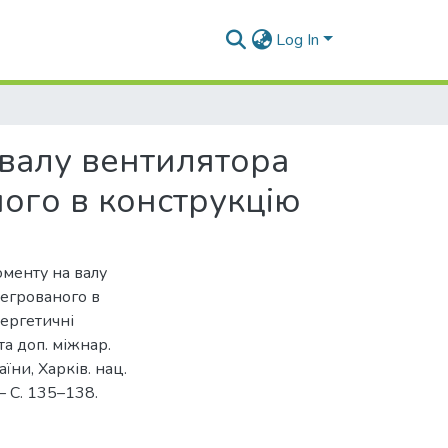
Log In
валу вентилятора
ного в конструкцію
оменту на валу
тегрованого в
нергетичні
та доп. міжнар.
аїни, Харків. нац.
 – С. 135–138.