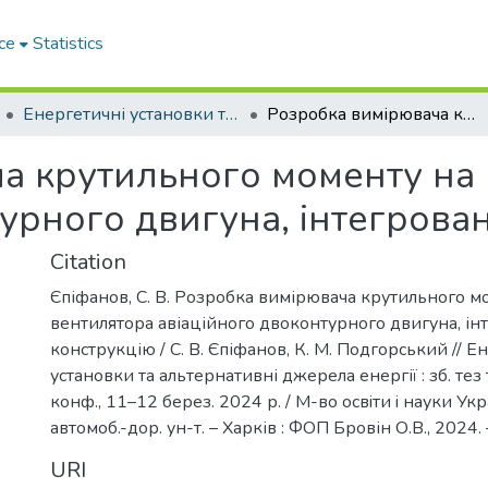
ce
Statistics
Енергетичні установки та альтернативні джерела енергії
Розробка вимірювача крутильного моменту на валу вентилятора авіаційного двоконтурного двигуна, інтегрованого в конструкцію
а крутильного моменту на 
урного двигуна, інтегрова
Citation
Єпіфанов, С. В. Розробка вимірювача крутильного м
вентилятора авіаційного двоконтурного двигуна, ін
конструкцію / С. В. Єпіфанов, К. М. Подгорський // Е
установки та альтернативні джерела енергії : зб. тез 
конф., 11–12 берез. 2024 р. / М-во освiти i науки Укр
автомоб.-дор. ун-т. – Харків : ФОП Бровін О.В., 2024.
URI