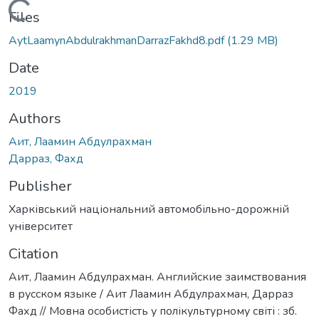
Loading...
Files
AytLaamynAbdulrakhmanDarrazFakhd8.pdf
(1.29 MB)
Date
2019
Authors
Аит, Лаамин Абдулрахман
Дарраз, Фахд
Publisher
Харківський національний автомобільно-дорожній
університет
Citation
Аит, Лаамин Абдулрахман. Английские заимствования
в русском языке / Аит Лаамин Абдулрахман, Дарраз
Фахд // Мовна особистість у полікультурному світі : зб.