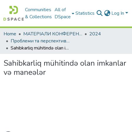
Communities
All of
Statistics
Log In
& Collections
DSpace
Home
МАТЕРІАЛИ КОНФЕРЕНЦІЙ
2024
Проблеми та перспективи розвитку підприємництва
Sahibkarliq mühitində olan imkanlar və maneələr
Sahibkarliq mühitində olan imkanlar
və maneələr