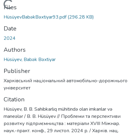
Loading...
Files
HüsüyevBabəkBəxtiyar93.pdf
(296.28 KB)
Date
2024
Authors
Hüsüyev, Babək Bəxtiyar
Publisher
Харківський національний автомобільно-дорожнього
університет
Citation
Hüsüyev, B. B. Sahibkarliq mühitində olan imkanlar və
maneələr / B. B. Hüsüyev // Проблеми та перспективи
розвитку підприємництва : матеріали ХVІІI Міжнар.
наук.-практ. конф., 29 листоп. 2024 р. / Харків. нац.