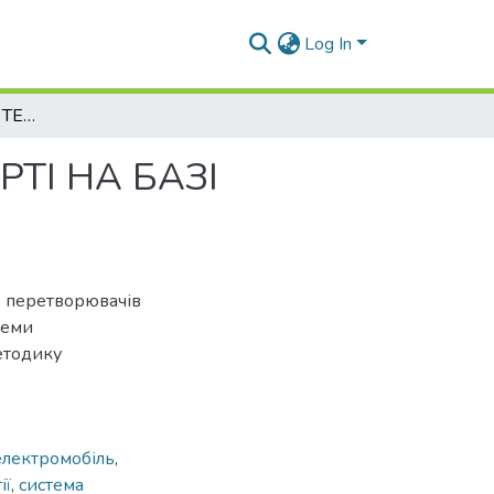
Log In
ЕНЕРГОЗБЕРІГАЮЧІ ТЕХНОЛОГІЇ НА ТРАНСПОРТІ НА БАЗІ ФОТОЕЛЕКТРИЧНИХ ПЕРЕТВОРЮВАЧІВ
ТІ НА БАЗІ
 перетворювачів
теми
етодику
електромобіль
,
ії
,
система