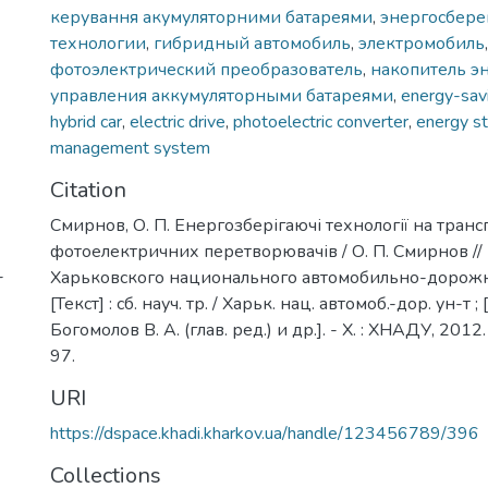
керування акумуляторними батареями
,
энергосбер
технологии
,
гибридный автомобиль
,
электромобиль
,
фотоэлектрический преобразователь
,
накопитель э
управления аккумуляторными батареями
,
energy-sav
hybrid car
,
electric drive
,
photoelectric converter
,
energy s
management system
Citation
Смирнов, О. П. Енергозберігаючі технології на трансп
фотоелектричних перетворювачів / О. П. Смирнов //
-
Харьковского национального автомобильно-дорожн
[Текст] : сб. науч. тр. / Харьк. нац. автомоб.-дор. ун-т ; 
Богомолов В. А. (глав. ред.) и др.]. - Х. : ХНАДУ, 2012. 
97.
URI
https://dspace.khadi.kharkov.ua/handle/123456789/396
Collections