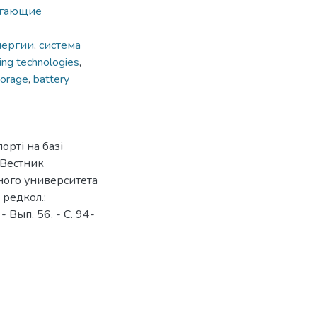
егающие
нергии
,
система
ing technologies
,
torage
,
battery
орті на базі
 Вестник
ого университета
[ редкол.:
- Вып. 56. - C. 94-