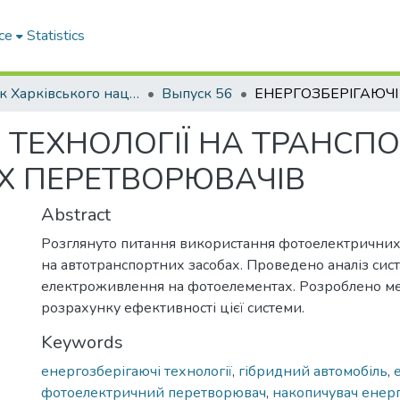
ce
Statistics
Вісник Харківського національного автомобільно-дорожнього університету / Вестник Харьковского национального автомобильно-дорожного университета
Выпуск 56
 ТЕХНОЛОГІЇ НА ТРАНСПОР
Х ПЕРЕТВОРЮВАЧІВ
Abstract
Розглянуто питання використання фотоелектричних
на автотранспортних засобах. Проведено аналіз сис
електроживлення на фотоелементах. Розроблено м
розрахунку ефективності цієї системи.
Keywords
енергозберігаючі технології
,
гібридний автомобіль
,
фотоелектричний перетворювач
,
накопичувач енерг