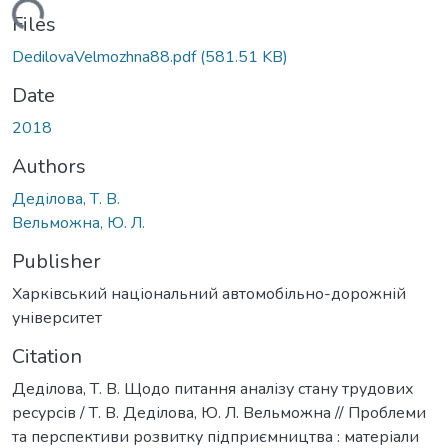
Loading...
Files
DedilovaVelmozhna88.pdf
(581.51 KB)
Date
2018
Authors
Деділова, Т. В.
Вельможна, Ю. Л.
Publisher
Харківський національний автомобільно-дорожній
університет
Citation
Деділова, Т. В. Щодо питання аналізу стану трудових
ресурсів / Т. В. Деділова, Ю. Л. Вельможна // Проблеми
та перспективи розвитку підприємництва : матеріали