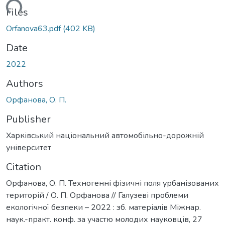
oading...
Files
Orfanova63.pdf
(402 KB)
Date
2022
Authors
Орфанова, О. П.
Publisher
Харківський національний автомобільно-дорожній
університет
Citation
Орфанова, О. П. Техногенні фізичні поля урбанізованих
територій / О. П. Орфанова // Галузеві проблеми
екологічної безпеки – 2022 : зб. матеріалів Міжнар.
наук.-практ. конф. за участю молодих науковців, 27