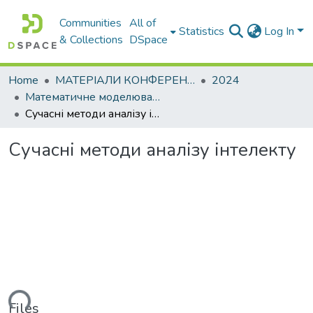
Communities
All of
Statistics
Log In
& Collections
DSpace
Home
МАТЕРІАЛИ КОНФЕРЕНЦІЙ
2024
Математичне моделювання та інформаційні технології сучасності
Сучасні методи аналізу інтелекту
Сучасні методи аналізу інтелекту
ading...
Files