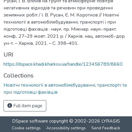
Русан, І. В. Вплив на ґрунт та атмосферне повітря
негативних відходів та речовин при проведенні
земляних робіт / І. В. Русан, Є. М. Коротков // Новітні
технології в автомобілебудуванні, транспорті і при
підготовці фахівців : наук. пр. Міжнар. наук.-практ.
конф., 27–29 жовт. 2021 р. / Харків. нац. автомоб.-дор.
ун-т. – Харкiв, 2021. – С. 398–401.
URI
https://dspace.khadi.kharkov.ua/handle/123456789/8660
Collections
Новітні технології в автомобілебудуванні, транспорті та
при підготовці фахівців
Full item page
DSpace software
copyright © 2002-2026
LYRASIS
Cookie settings
Accessibility settings
Send Feedback