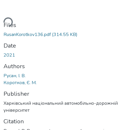
ding...
Files
RusanKorotkov136.pdf
(314.55 KB)
Date
2021
Authors
Русан, І. В.
Коротков, Є. М.
Publisher
Харківський національний автомобільно-дорожній
університет
Citation