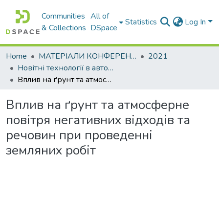
Communities
All of
Statistics
Log In
& Collections
DSpace
Home
МАТЕРІАЛИ КОНФЕРЕНЦІЙ
2021
Новітні технології в автомобілебудуванні, транспорті та при підготовці фахівців
Вплив на ґрунт та атмосферне повітря негативних відходів та речовин при проведенні земляних робіт
Вплив на ґрунт та атмосферне
повітря негативних відходів та
речовин при проведенні
земляних робіт