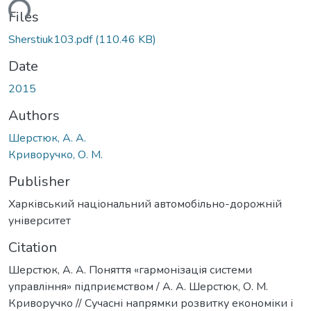
ading...
Files
Sherstiuk103.pdf
(110.46 KB)
Date
2015
Authors
Шерстюк, А. А.
Криворучко, О. М.
Publisher
Харківський національний автомобільно-дорожній
університет
Citation
Шерстюк, А. А. Поняття «гармонізація системи
управління» підприємством / А. А. Шерстюк, О. М.
Криворучко // Сучасні напрямки розвитку економіки і