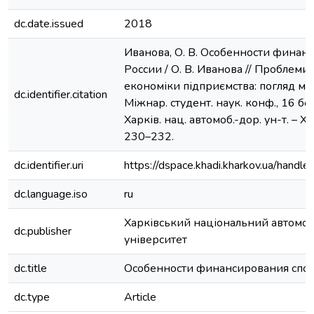
dc.date.issued
2018
Иванова, О. В. Особенности финан
России / О. В. Иванова // Проблеми
економіки підприємства: погляд мол
dc.identifier.citation
Міжнар. студент. наук. конф., 16 бер
Харків. нац. автомоб.-дор. ун-т. – Ха
230–232.
dc.identifier.uri
https://dspace.khadi.kharkov.ua/han
dc.language.iso
ru
Харківський національний автомо
dc.publisher
університет
dc.title
Особенности финансирования спор
dc.type
Article