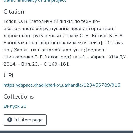
traffic
,
efficiency of the project
Citation
Толок, О. В. Методичний підхід до техніко-
економічного обгрунтування проектів організації
дорожнього руху в містах / Толок О. В., Котков К. В. //
Економіка транспортного комплексу [Текст] : зб. наук.
пр. / Харків. нац. автомоб.-дор. ун-т ; [редкол.:
Шинкаренко В. Г. [голов. ред.] та ін.]. – Харків : ХНАДУ,
2014. – Вип. 23. – С. 169–181.
URI
https://dspace.khadi.kharkov.ua/handle/123456789/916
Collections
Випуск 23
Full item page