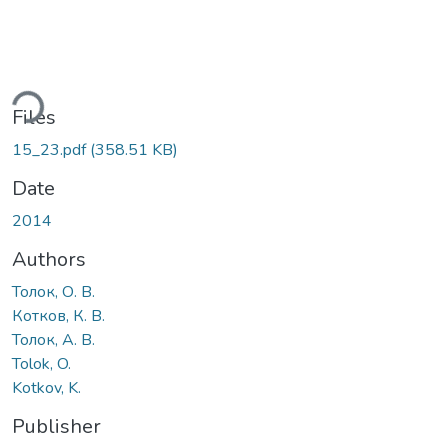
ding...
Files
15_23.pdf
(358.51 KB)
Date
2014
Authors
Толок, О. В.
Котков, К. В.
Толок, А. В.
Tolok, O.
Kotkov, K.
Publisher