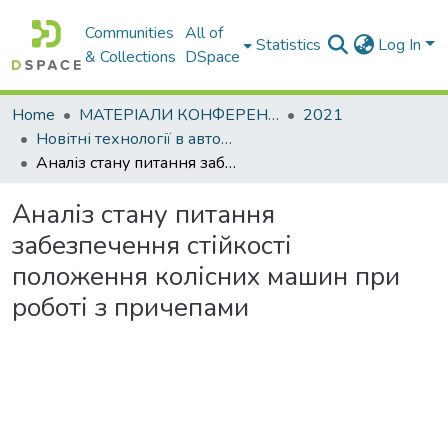
Communities
All of
Statistics
Log In
& Collections
DSpace
Home
МАТЕРІАЛИ КОНФЕРЕНЦІЙ
2021
Новітні технології в автомобілебудуванні, транспорті та при підготовці фахівців
Аналіз стану питання забезпечення стійкості положення колісних машин при роботі з причепами
Аналіз стану питання
забезпечення стійкості
положення колісних машин при
роботі з причепами