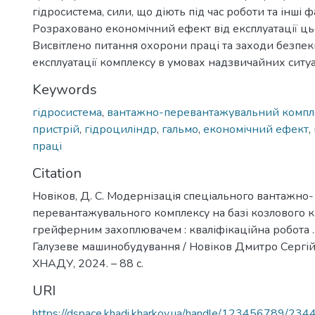
гідросистема, сили, що діють під час роботи та інші ф
Розраховано економічний ефект від експлуатації ць
Висвітлено питання охорони праці та заходи безпеки
експлуатації комплексу в умовах надзвичайних ситуа
Keywords
гідросистема
,
вантажно-перевантажувальний компл
пристрій
,
гідроциліндр
,
гальмо
,
економічний ефект
,
праці
Citation
Новіков, Д. С. Модернізація спеціального вантажно-
перевантажувального комплексу на базі козлового к
грейферним захоплювачем : кваліфікаційна робота ...
Галузеве машинобудування / Новіков Дмитро Сергійо
ХНАДУ, 2024. – 88 с.
URI
https://dspace.khadi.kharkov.ua/handle/123456789/234