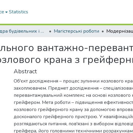
ce
Statistics
Кафедра будівельних і дорожніх машин
Магістерські роботи
ального вантажно-переван
козлового крана з грейфер
Abstract
Об'єкт дослідження – процес зупинки козлового кр
захоплювачем. Предмет дослідження – спеціалізов
перевантажувальний комплекс на основі козлового 
грейфером. Мета роботи – підвищення ефективност
козлового грейферного крану за допомогою впров
досконалого грейферного пристрою. У кваліфікаційн
розглядаються питання, пов'язані з вибором відпові
грейфера, його головними технічними розрахунками