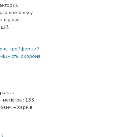
актори).
ого комплексу.
 під час
цій.
екс
,
грейферний
міцність
,
охорона
рана з
 магістра : 133
вич. – Харків :
42