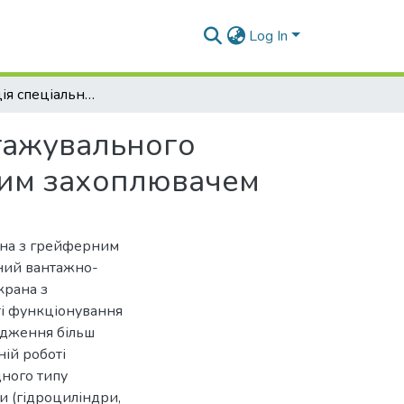
Log In
Модернізація спеціального вантажно-перевантажувального комплексу на базі козлового крана з грейферним захоплювачем
тажувального
ним захоплювачем
ана з грейферним
аний вантажно-
крана з
і функціонування
адження більш
ій роботі
дного типу
 (гідроциліндри,