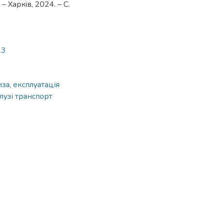
– Харкiв, 2024. – С.
23
за, експлуатація
лузі транспорт