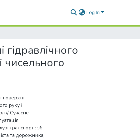
Log In
і гідравлічного
 і чисельного
ї поверхні
ого руху і
л // Cучасне
луатація
узі транспорт : зб.
ліста та дорожника,