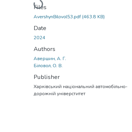
Loading...
Files
AvershynBilovol53.pdf
(463.8 KB)
Date
2024
Authors
Авершин, А. Г.
Біловол, О. В.
Publisher
Харківський національний автомобільно-
дорожній універститет