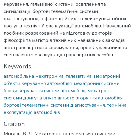
керування, гальмівної системи, освітлення та
сигналізації, бортові телематичні системи
діагностування, інформаційних і телекомунікаційних
послуг в технічній експлуатації автомобілів. Навчальний
посібник розрахований на підготовку докторів
філософії та магістрів технічних навчальних закладів
автотранспортного спрямування, проектувальників та
спеціалістів з експлуатації транспортних засобів.
Keywords
автомобільна мехатроніка
,
телематика
,
мехатронні
об’єкти керування автомобіля
,
мехатронні системи
,
блоки керування систем автомобіля
,
мехатронні
системи двигуна внутрішнього згоряння автомобіля
,
бортові телематичні системи діагностування
,
технічна
експлуатація автомобілів
Citation
Мигаль, В. Д. Мехатронні та телематичні системи