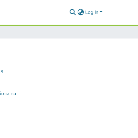
Log In
59
боти на