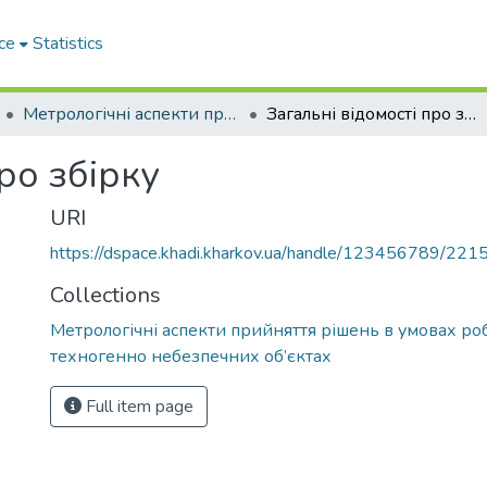
ce
Statistics
Метрологічні аспекти прийняття рішень в умовах роботи на техногенно небезпечних об’єктах
Загальні відомості про збірку
ро збірку
URI
https://dspace.khadi.kharkov.ua/handle/123456789/221
Collections
Метрологічні аспекти прийняття рішень в умовах ро
техногенно небезпечних об’єктах
Full item page