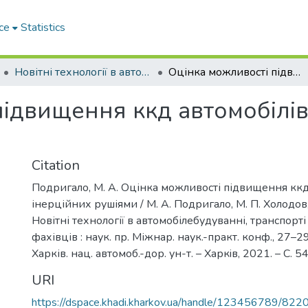
ce
Statistics
Новітні технології в автомобілебудуванні, транспорті та при підготовці фахівців
Оцінка можливості підвищення ккд автомобілів з інерційних рушіями
ідвищення ккд автомобілів
Citation
Подригало, М. А. Оцінка можливості підвищення ккд
інерційних рушіями / М. А. Подригало, М. П. Холодов,
Новітні технології в автомобілебудуванні, транспорті 
фахівців : наук. пр. Міжнар. наук.-практ. конф., 27–29
Харків. нац. автомоб.-дор. ун-т. – Харкiв, 2021. – С. 5
URI
https://dspace.khadi.kharkov.ua/handle/123456789/822