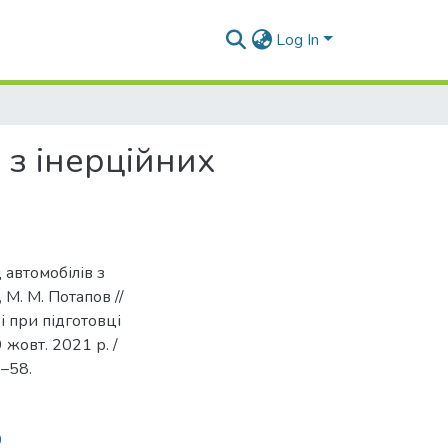
Log In
 з інерційних
 автомобілів з
 М. М. Потапов //
і при підготовці
 жовт. 2021 р. /
4–58.
0