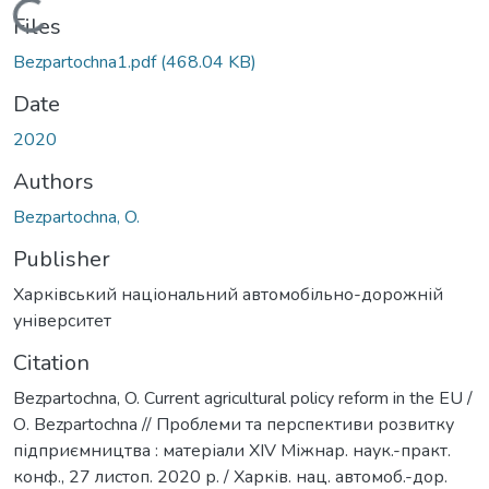
Loading...
Files
Bezpartochna1.pdf
(468.04 KB)
Date
2020
Authors
Bezpartochna, O.
Publisher
Харківський національний автомобільно-дорожній
університет
Citation
Bezpartochna, O. Current agricultural policy reform in the EU /
О. Bezpartochna // Проблеми та перспективи розвитку
підприємництва : матеріали XIV Міжнар. наук.-практ.
конф., 27 листоп. 2020 р. / Харків. нац. автомоб.-дор.