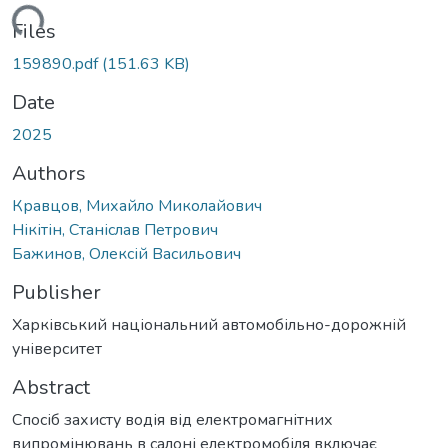
ading...
Files
159890.pdf
(151.63 KB)
Date
2025
Authors
Кравцов, Михайло Миколайович
Нікітін, Станіслав Петрович
Бажинов, Олексій Васильович
Publisher
Харківський національний автомобільно-дорожній
університет
Abstract
Спосіб захисту водія від електромагнітних
випромінювань в салоні електромобіля включає