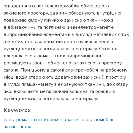
створення в салоні електромобіля обмеженого
захисного простору, за яким обладнують внутрішню
поверхню салону гнучкою захисною тканиною з
відбиваючими та поглинаючими електромагнітні
випромінювання елементами у вигляді металевих сіток
з мідних та зі сталевих ниток та гнучкої основи з
вуглецевмісного поглинаючого матеріалу. Основні
джерела електромагнітних випромінювань
розміщують ззовні обмеженого захисного простору
салона. При цьому в салоні електромобіля на робочому
місці водія створюють додатковий захисний простір у
вигляді плаща-намету з екрануючої тканини, до складу
якої включають металізовані волокна, та основи з
вуглецевмісного поглинаючого матеріалу.
Keywords
електромагнітні випромінювання
,
електромобіль
,
захист водія