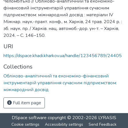
Челомбітько // Обліково-аналітичний та економіко-
фінансовий інструментарій управління сучасним
підприємством: міжнародний досвід : матеріали IV
Міжнар. наук.-практ. конф., м. Харків, 24 трав. 2024 р. :
зб. наук. пр. / Харків. нац. автомоб.-дор. ун-т. – Харків,
2024. – С. 146–150.
URI
https://dspace.khadi.kharkov.ua/handle/123456789/24405
Collections
Обліково-аналітичний та економіко-фінансовий
інструментарій управління сучасним підприємством:
міжнародний досвід
Full item page
DSpace software
copyright © 2002-2026
LYRASIS
Cookie settings
Accessibility settings
Send Feedback