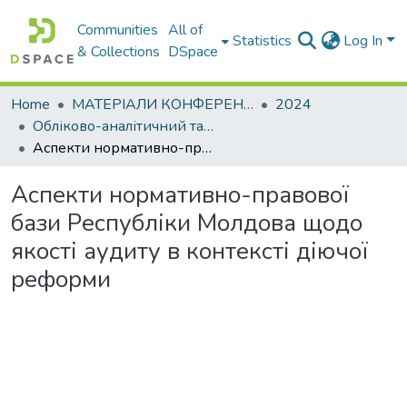
Communities
All of
Statistics
Log In
& Collections
DSpace
Home
МАТЕРІАЛИ КОНФЕРЕНЦІЙ
2024
Обліково-аналітичний та економіко-фінансовий інструментарій управління сучасним підприємством: міжнародний досвід
Аспекти нормативно-правової бази Республіки Молдова щодо якості аудиту в контексті діючої реформи
Аспекти нормативно-правової
бази Республіки Молдова щодо
якості аудиту в контексті діючої
реформи