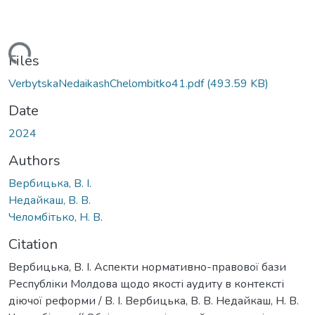
Loading...
Files
VerbytskaNedaikashChelombitko41.pdf
(493.59 KB)
Date
2024
Authors
Вербицька, В. І.
Недайкаш, В. В.
Челомбітько, Н. В.
Citation
Вербицька, В. І. Аспекти нормативно-правової бази
Республіки Молдова щодо якості аудиту в контексті
діючої реформи / В. І. Вербицька, В. В. Недайкаш, Н. В.