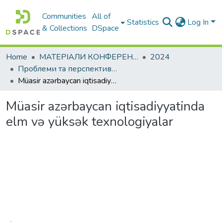
Communities
All of
Statistics
Log In
& Collections
DSpace
Home
МАТЕРІАЛИ КОНФЕРЕНЦІЙ
2024
Проблеми та перспективи розвитку підприємництва
Мüasir azərbaycan iqtisadiyyatinda elm və yüksək texnologiyalar
Мüasir azərbaycan iqtisadiyyatinda
elm və yüksək texnologiyalar