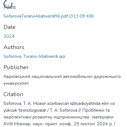
Loading...
Files
SəfərovaTəranəAllahverdi96.pdf
(313.09 KB)
Date
2024
Authors
Səfərova, Təranə Allahverdi qızı
Publisher
Харківський національний автомобільно-дорожнього
університет
Citation
Səfərova, T. A. Мüasir azərbaycan iqtisadiyyatinda elm və
yüksək texnologiyalar / T. A. Səfərova // Проблеми та
перспективи розвитку підприємництва : матеріали
ХVІІI Міжнар. наук.-практ. конф., 29 листоп. 2024 р. /