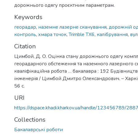
дорожнього одягу проєктним параметрам.
Keywords
георадар
,
наземне лазерне сканування
,
дорожній о
контроль
,
хмара точок
,
Trimble TX6
,
калібрування
,
ву
Citation
Цимбой, Д. О. Оцінка стану дорожнього одягу ком
георадарного обстеження та наземного лазерного с
кваліфікаційна робота … бакалавра : 192 Будівництв
інженерія / Цимбой Дмитро Олександрович. – Харків
56 с.
URI
https://dspace.khadi.kharkov.ua/handle/123456789/288
Collections
Бакалаврські роботи