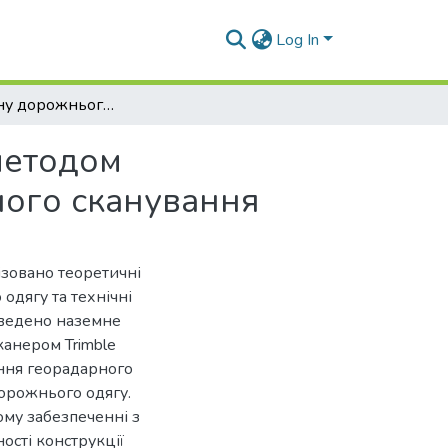
Log In
Оцінка стану дорожнього одягу комплексним методом георадарного обстеження та наземного лазерного сканування
методом
ного сканування
ізовано теоретичні
одягу та технічні
оведено наземне
канером Trimble
ння георадарного
орожнього одягу.
ому забезпеченні з
ості конструкції