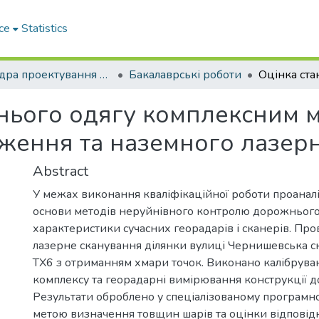
ce
Statistics
Кафедра проектування доріг, геодезії і землеустрою
Бакалаврські роботи
нього одягу комплексним 
ження та наземного лазер
Abstract
У межах виконання кваліфікаційної роботи проанал
основи методів неруйнівного контролю дорожнього 
характеристики сучасних георадарів і сканерів. Пр
лазерне сканування ділянки вулиці Чернишевська с
TX6 з отриманням хмари точок. Виконано калібрува
комплексу та георадарні вимірювання конструкції д
Результати оброблено у спеціалізованому програмн
метою визначення товщин шарів та оцінки відповідн