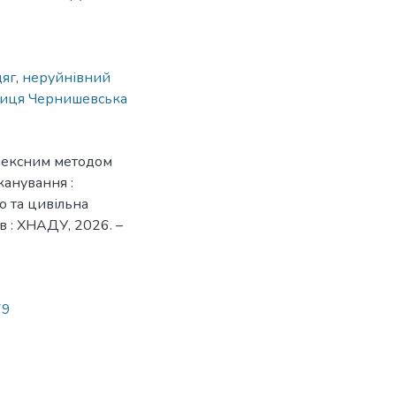
дяг
,
неруйнівний
лиця Чернишевська
плексним методом
канування :
о та цивільна
 : ХНАДУ, 2026. –
79