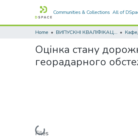
Communities & Collections
All of DSpa
Home
ВИПУСКНІ КВАЛІФІКАЦІЙНІ РОБОТИ
Оцінка стану дорож
георадарного обсте
Loading...
Files