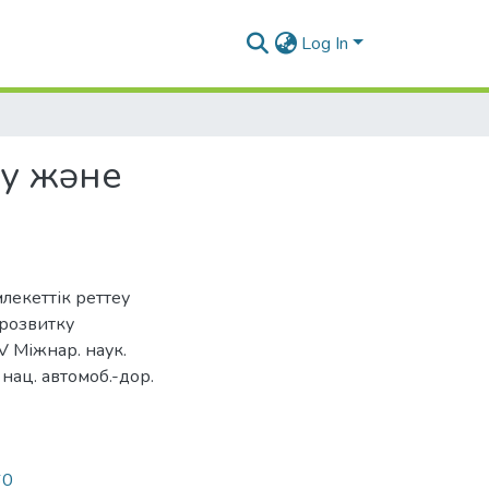
Log In
еу жəне
млекеттік реттеу
 розвитку
V Міжнар. наук.
. нац. автомоб.-дор.
60