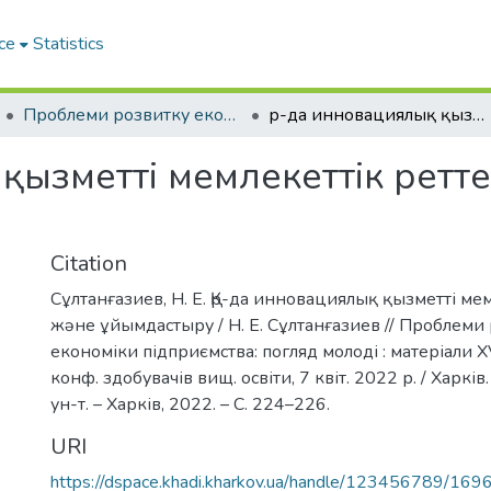
ce
Statistics
Проблеми розвитку економіки підприємства: погляд молоді
Қр-да инновациялық қызметті мемлекеттік реттеу жəне ұйымдастыру
қызметті мемлекеттік ретт
Citation
Сұлтанғазиев, Н. Е. Қр-да инновациялық қызметті ме
жəне ұйымдастыру / Н. Е. Сұлтанғазиев // Проблеми
економіки підприємства: погляд молоді : матеріали X
конф. здобувачів вищ. освіти, 7 квіт. 2022 р. / Харків
ун-т. – Харків, 2022. – С. 224–226.
URI
https://dspace.khadi.kharkov.ua/handle/123456789/169