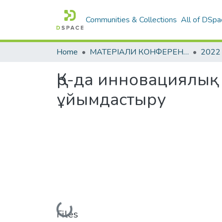
Communities & Collections
All of DSpa
Home
МАТЕРІАЛИ КОНФЕРЕНЦІЙ
2022
Қр-да инновациялық 
ұйымдастыру
Loading...
Files