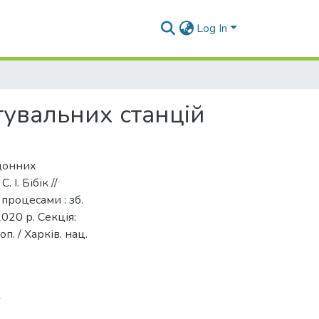
Log In
увальних станцій
рдонних
 І. Бібік //
процесами : зб.
2020 р. Секція:
. / Харків. нац.
6