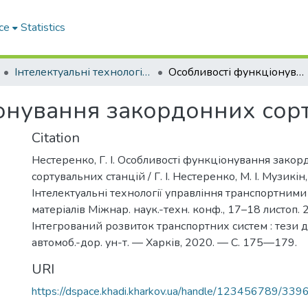
ce
Statistics
Інтелектуальні технології управління транспортними процесами. Секція: Інтегрований розвиток транспортних систем
Особливості функціонування закордонних сортувальних станцій
онування закордонних сорт
Citation
Нестеренко, Г. І. Особливості функціонування зако
сортувальних станцій / Г. І. Нестеренко, М. І. Музикін, С.
Інтелектуальні технології управління транспортними 
матеріалів Міжнар. наук.-техн. конф., 17–18 листоп. 
Інтегрований розвиток транспортних систем : тези доп
автомоб.-дор. ун-т. — Харків, 2020. — С. 175—179.
URI
https://dspace.khadi.kharkov.ua/handle/123456789/339