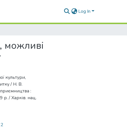
Log In
, можливі
у
ої культури,
тку / Н. В.
дприємництва :
 р. / Харків. нац.
12