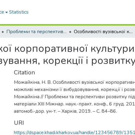
ce
Statistics
Проблеми та перспективи розвитку підприємництва
Особливості вузівської корпоративної культури, можливі механізми її вибудовування, корекції і розвитку
кої корпоративної культури
вування, корекції і розвитк
Citation
Можайкіна, Н. В. Особливості вузівської корпоративн
можливі механізми її вибудовування, корекції і розви
Можайкіна // Проблеми та перспективи розвитку пі
матеріали XIII Міжнар. наук.-практ. конф., 6 груд. 2019
автомоб.-дор. ун-т. – Харків, 2019. – С. 84–86.
URI
https://dspace.khadi.kharkov.ua/handle/123456789/135