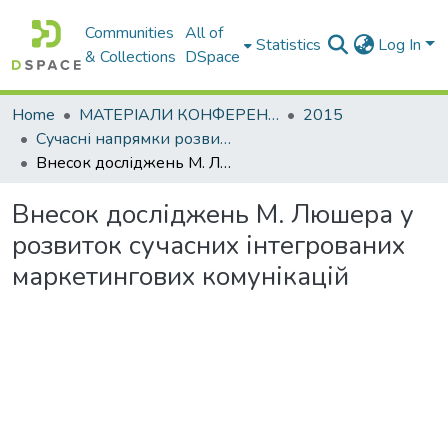
Communities
All of
Statistics
Log In
& Collections
DSpace
Home
МАТЕРІАЛИ КОНФЕРЕНЦІЙ
2015
Сучасні напрямки розвитку економіки і менеджменту на підприємствах України
Внесок досліджень М. Люшера у розвиток сучасних інтегрованих маркетингових комунікацій
Внесок досліджень М. Люшера у
розвиток сучасних інтегрованих
маркетингових комунікацій