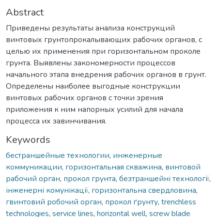
Abstract
Приведены результаты анализа конструкций
винтовых грунтопрокалывающих рабочих органов, с
целью их применения при горизонтальном проколе
грунта. Выявлены закономерности процессов
начального этапа внедрения рабочих органов в грунт.
Определены наиболее выгодные конструкции
винтовых рабочих органов с точки зрения
приложения к ним напорных усилий для начала
процесса их завинчивания.
Keywords
бестраншейные технологии
,
инженерные
коммуникации
,
горизонтальная скважина
,
винтовой
рабочий орган
,
прокол грунта
,
безтраншейні технології
,
інженерні комунікації
,
горизонтальна свердловина
,
гвинтовий робочий орган
,
прокол ґрунту
,
trenchless
technologies
,
service lines
,
horizontal well
,
screw blade