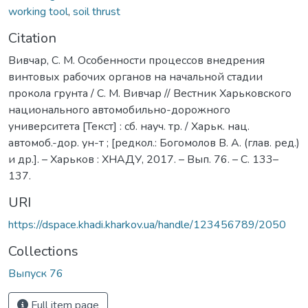
working tool
,
soil thrust
Citation
Вивчар, С. М. Особенности процессов внедрения
винтовых рабочих органов на начальной стадии
прокола грунта / С. М. Вивчар // Вестник Харьковского
национального автомобильно-дорожного
университета [Текст] : сб. науч. тр. / Харьк. нац.
автомоб.-дор. ун-т ; [редкол.: Богомолов В. А. (глав. ред.)
и др.]. – Харьков : ХНАДУ, 2017. – Вып. 76. – C. 133–
137.
URI
https://dspace.khadi.kharkov.ua/handle/123456789/2050
Collections
Выпуск 76
Full item page