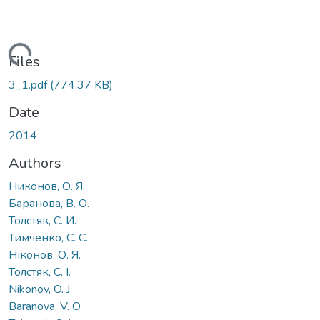
oading...
Files
3_1.pdf
(774.37 KB)
Date
2014
Authors
Никонов, О. Я.
Баранова, В. О.
Толстяк, С. И.
Тимченко, С. С.
Ніконов, О. Я.
Толстяк, С. І.
Nikonov, O. J.
Baranova, V. O.