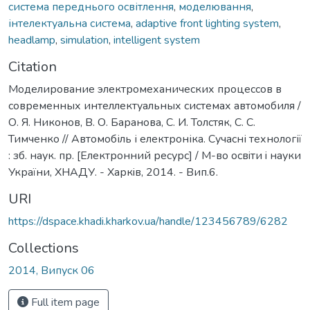
система переднього освітлення
,
моделювання
,
інтелектуальна система
,
adaptive front lighting system
,
headlamp
,
simulation
,
intelligent system
Citation
Моделирование электромеханических процессов в
современных интеллектуальных системах автомобиля /
О. Я. Никонов, В. О. Баранова, С. И. Толстяк, С. С.
Тимченко // Автомобіль і електроніка. Сучасні технології
: зб. наук. пр. [Електронний ресурс] / М-во освiти i науки
України, ХНАДУ. - Харкiв, 2014. - Вип.6.
URI
https://dspace.khadi.kharkov.ua/handle/123456789/6282
Collections
2014, Випуск 06
Full item page