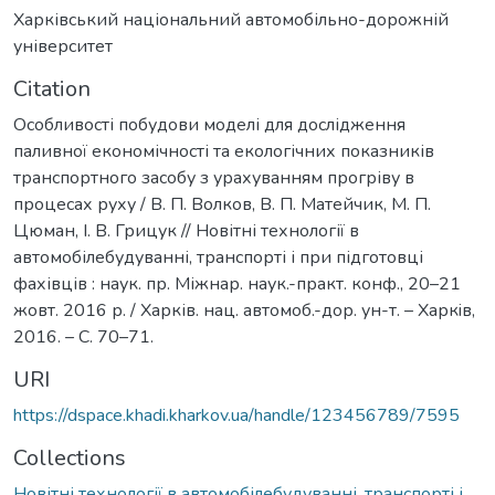
Харківський національний автомобільно-дорожній
університет
Citation
Особливості побудови моделі для дослідження
паливної економічності та екологічних показників
транспортного засобу з урахуванням прогріву в
процесах руху / В. П. Волков, В. П. Матейчик, М. П.
Цюман, І. В. Грицук // Новітні технології в
автомобілебудуванні, транспорті і при підготовці
фахівців : наук. пр. Міжнар. наук.-практ. конф., 20–21
жовт. 2016 р. / Харків. нац. автомоб.-дор. ун-т. – Харкiв,
2016. – С. 70–71.
URI
https://dspace.khadi.kharkov.ua/handle/123456789/7595
Collections
Новітні технології в автомобілебудуванні, транспорті і