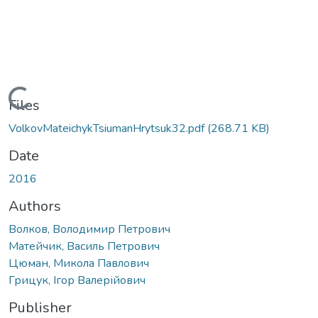
Loading...
Files
VolkovMateichykTsiumanHrytsuk32.pdf
(268.71 KB)
Date
2016
Authors
Волков, Володимир Петрович
Матейчик, Василь Петрович
Цюман, Микола Павлович
Грицук, Ігор Валерійович
Publisher