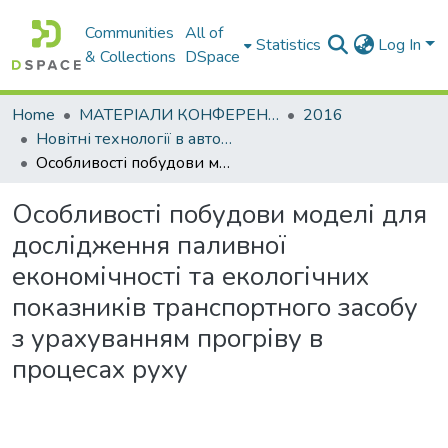
Communities
All of
Statistics
Log In
& Collections
DSpace
Home
МАТЕРІАЛИ КОНФЕРЕНЦІЙ
2016
Новітні технології в автомобілебудуванні, транспорті і при підготовки фахівців
Особливості побудови моделі для дослідження паливної економічності та екологічних показників транспортного засобу з урахуванням прогріву в процесах руху
Особливості побудови моделі для
дослідження паливної
економічності та екологічних
показників транспортного засобу
з урахуванням прогріву в
процесах руху