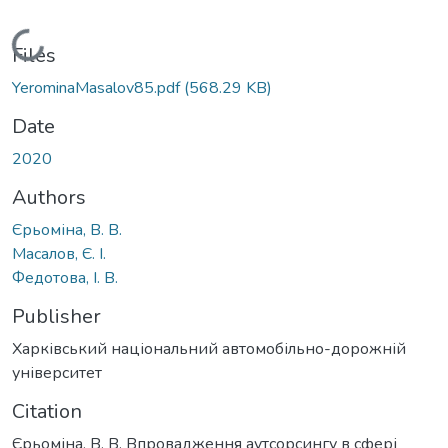
Loading...
Files
YerominaMasalov85.pdf
(568.29 KB)
Date
2020
Authors
Єрьоміна, В. В.
Масалов, Є. І.
Федотова, І. В.
Publisher
Харківський національний автомобільно-дорожній
університет
Citation
Єрьоміна, В. В. Впровадження аутсорсингу в сфері