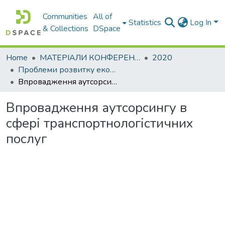
Communities
All of
Statistics
Log In
& Collections
DSpace
Home
МАТЕРІАЛИ КОНФЕРЕНЦІЙ
2020
Проблеми розвитку економіки підприємства: погляд молоді
Впровадження аутсорсингу в сфері транспортнологістичних послуг
Впровадження аутсорсингу в
сфері транспортнологістичних
послуг