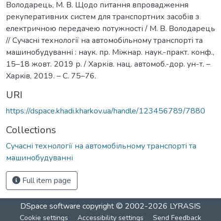
Володарець, М. В. Щодо питання впровадження
рекуперативних систем для транспортних засобів з
електричною передачею потужності / М. В. Володарець
// Сучасні технології на автомобільному транспорті та
машинобудуванні : наук. пр. Міжнар. наук.-практ. конф.,
15–18 жовт. 2019 р. / Харків. нац. автомоб.-дор. ун-т. –
Харкiв, 2019. – С. 75–76.
URI
https://dspace.khadi.kharkov.ua/handle/123456789/7880
Collections
Сучасні технології на автомобільному транспорті та
машинобудуванні
Full item page
DSpace software
copyright © 2002-2026
LYRASIS
Cookie settings
Accessibility settings
Send Feedback